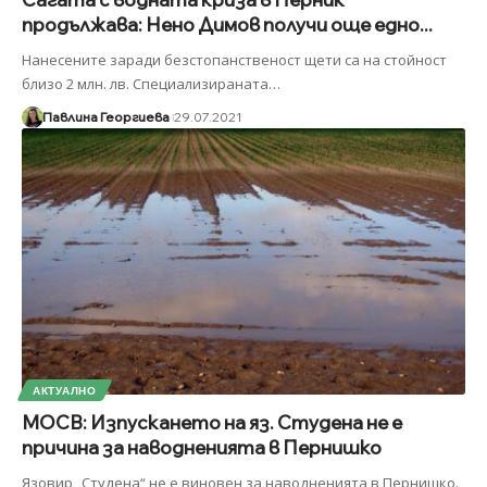
продължава: Нено Димов получи още едно...
Нанесените заради безстопанственост щети са на стойност
близо 2 млн. лв. Специализираната
…
Павлина Георгиева
29.07.2021
АКТУАЛНО
МОСВ: Изпускането на яз. Студена не е
причина за наводненията в Пернишко
Язовир „Студена“ не е виновен за наводненията в Пернишко.