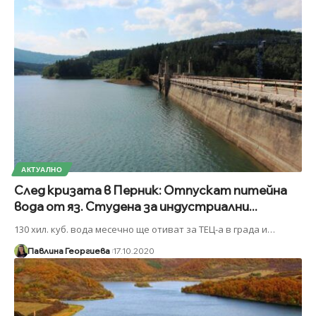
АКТУАЛНО
След кризата в Перник: Отпускат питейна
вода от яз. Студена за индустриални...
130 хил. куб. вода месечно ще отиват за ТЕЦ-а в града и
…
Павлина Георгиева
17.10.2020