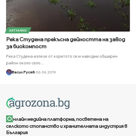
АКТУАЛНО
Река Студена прекъсна дейността на завод
за биокомпост
Река Студена излезе от коритото си и наводни обширен
район около село
…
Васил Русев
06.06.2019
О
нлайн медийна платформа, посветена на
селското стопанство и хранителната индустрия в
България