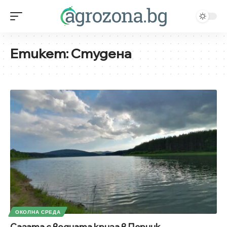
Етикет:
Студена
ОКОЛНА СРЕДА
Сагата с водната криза в Перник