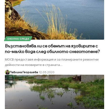
ОКОЛНА СРЕДА
Възстановява ли се обемът на язовирите с
по-малко вода след обилното снеготопене?
МОСВ предоставя информация и за планираните ремонтни
дейности на язовирите в страната
…
Павлина Георгиева
12.05.2020