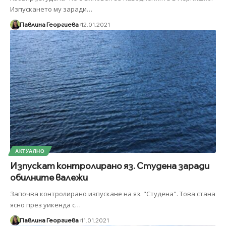
Изпускането му заради
…
Павлина Георгиева
12.01.2021
АКТУАЛНО
Изпускат контролирано яз. Студена заради
обилните валежи
Започва контролирано изпускане на яз. "Студена". Това стана
ясно през уикенда с
…
Павлина Георгиева
11.01.2021