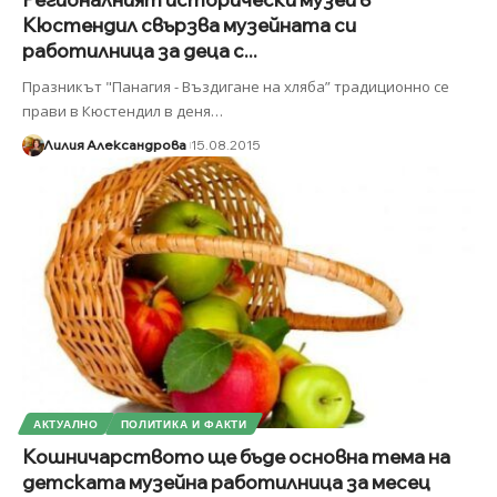
Кюстендил свързва музейната си
работилница за деца с...
Празникът "Панагия - Въздигане на хляба” традиционно се
прави в Кюстендил в деня
…
Лилия Александрова
15.08.2015
АКТУАЛНО
ПОЛИТИКА И ФАКТИ
Кошничарството ще бъде основна тема на
детската музейна работилница за месец