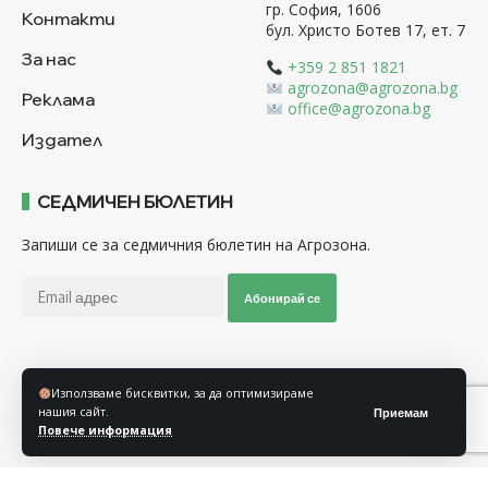
гр. София, 1606
Контакти
бул. Христо Ботев 17, ет. 7
За нас
+359 2 851 1821
agrozona@agrozona.bg
Реклама
office@agrozona.bg
Издател
СЕДМИЧЕН БЮЛЕТИН
Запиши се за седмичния бюлетин на Агрозона.
Абонирай се
Последвайте ни
Използваме бисквитки, за да оптимизираме
нашия сайт.
Приемам
Повече информация
Общи условия
Политика за използване на “Бисквитки”
Политика за защита на личните данни