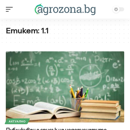
Етикет:
1.1
АКТУАЛНО
Публикуван е списък на недопуснатите