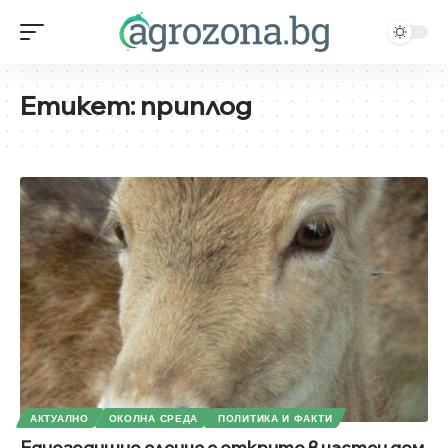
Етикет:
приплод
АКТУАЛНО
ОКОЛНА СРЕДА
ПОЛИТИКА И ФАКТИ
Едногодишно еленче е открито в частен дом