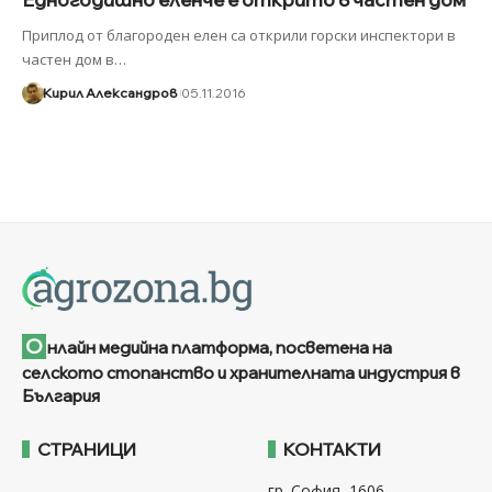
Приплод от благороден елен са открили горски инспектори в
частен дом в
…
Кирил Александров
05.11.2016
О
нлайн медийна платформа, посветена на
селското стопанство и хранителната индустрия в
България
СТРАНИЦИ
КОНТАКТИ
гр. София, 1606