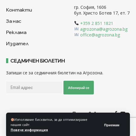
гр. София, 1606
Контакти
бул. Христо Ботев 17, ет. 7
За нас
+359 2 851 1821
agrozona@agrozona.bg
Реклама
office@agrozona.bg
Издател
СЕДМИЧЕН БЮЛЕТИН
Запиши се за седмичния бюлетин на Агрозона.
Абонирай се
Последвайте ни
Използваме бисквитки, за да оптимизираме
нашия сайт.
Приемам
Общи условия
Политика за използване на “Бисквитки”
Повече информация