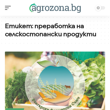
Етикет:
преработка на
селскостопански продукти