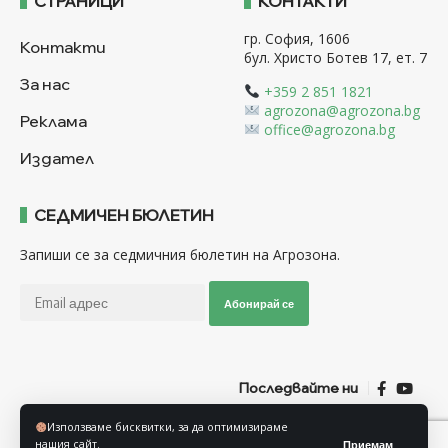
СТРАНИЦИ
КОНТАКТИ
гр. София, 1606
Контакти
бул. Христо Ботев 17, ет. 7
За нас
+359 2 851 1821
agrozona@agrozona.bg
Реклама
office@agrozona.bg
Издател
СЕДМИЧЕН БЮЛЕТИН
Запиши се за седмичния бюлетин на Агрозона.
Абонирай се
Последвайте ни
Използваме бисквитки, за да оптимизираме
Общи условия
Политика за използване на “Бисквитки”
нашия сайт.
Приемам