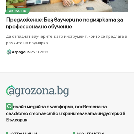
АКТУАЛНО
Предложение: Без ваучери по подмярката за
професионално обучение
Да отпаднат ваучерите, като инструмент, който се предлага в
рамките на подмярка
…
Агрозона
29.11.2018
О
нлайн медийна платформа, посветена на
селското стопанство и хранителната индустрия в
България