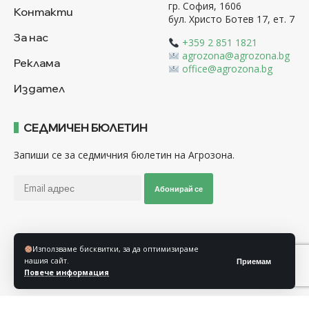
гр. София, 1606
Контакти
бул. Христо Ботев 17, ет. 7
За нас
+359 2 851 1821
agrozona@agrozona.bg
Реклама
office@agrozona.bg
Издател
СЕДМИЧЕН БЮЛЕТИН
Запиши се за седмичния бюлетин на Агрозона.
Абонирай се
Последвайте ни
Използваме бисквитки, за да оптимизираме
нашия сайт.
Приемам
Повече информация
Общи условия
Политика за използване на “Бисквитки”
Политика за защита на личните данни