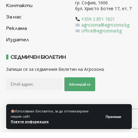
гр. София, 1606
Контакти
бул. Христо Ботев 17, ет. 7
За нас
+359 2 851 1821
agrozona@agrozona.bg
Реклама
office@agrozona.bg
Издател
СЕДМИЧЕН БЮЛЕТИН
Запиши се за седмичния бюлетин на Агрозона.
Абонирай се
Последвайте ни
Използваме бисквитки, за да оптимизираме
нашия сайт.
Приемам
Повече информация
Общи условия
Политика за използване на “Бисквитки”
Политика за защита на личните данни