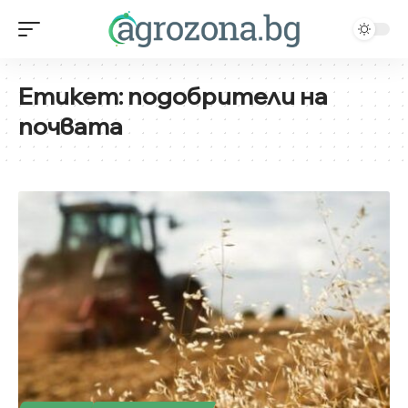
Етикет:
подобрители на
почвата