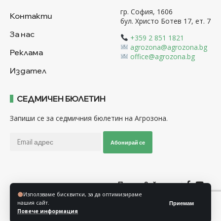
гр. София, 1606
Контакти
бул. Христо Ботев 17, ет. 7
За нас
+359 2 851 1821
agrozona@agrozona.bg
Реклама
office@agrozona.bg
Издател
СЕДМИЧЕН БЮЛЕТИН
Запиши се за седмичния бюлетин на Агрозона.
Абонирай се
Последвайте ни
Използваме бисквитки, за да оптимизираме
нашия сайт.
Приемам
Общи условия
Политика за използване на “Бисквитки”
Повече информация