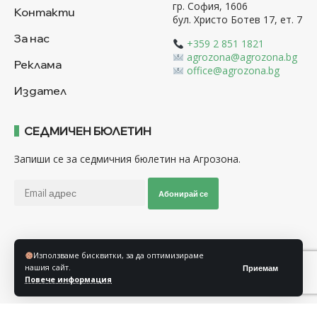
гр. София, 1606
Контакти
бул. Христо Ботев 17, ет. 7
За нас
+359 2 851 1821
agrozona@agrozona.bg
Реклама
office@agrozona.bg
Издател
СЕДМИЧЕН БЮЛЕТИН
Запиши се за седмичния бюлетин на Агрозона.
Абонирай се
Последвайте ни
Използваме бисквитки, за да оптимизираме
нашия сайт.
Приемам
Повече информация
Общи условия
Политика за използване на “Бисквитки”
Политика за защита на личните данни