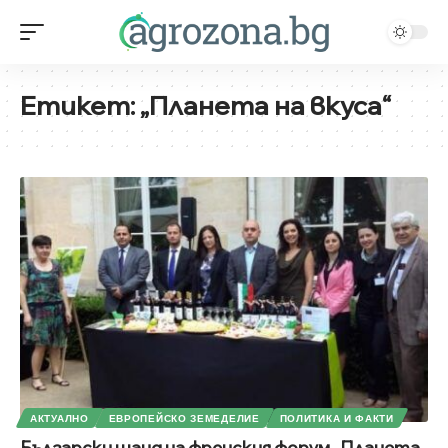
Етикет:
„Планета на вкуса“
АКТУАЛНО
ЕВРОПЕЙСКО ЗЕМЕДЕЛИЕ
ПОЛИТИКА И ФАКТИ
Български щанд на френския форум „Планета