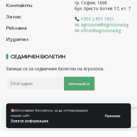
гр. София, 1606
Контакти
бул. Христо Ботев 17, ет. 7
За нас
+359 2 851 1821
agrozona@agrozona.bg
Реклама
office@agrozona.bg
Издател
СЕДМИЧЕН БЮЛЕТИН
Запиши се за седмичния бюлетин на Агрозона.
Абонирай се
Последвайте ни
Използваме бисквитки, за да оптимизираме
нашия сайт.
Приемам
Повече информация
Общи условия
Политика за използване на “Бисквитки”
Политика за защита на личните данни