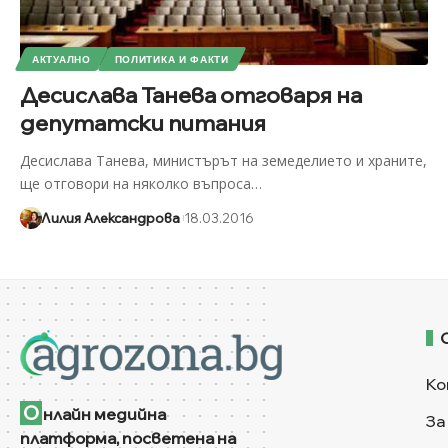
АКТУАЛНО
ПОЛИТИКА И ФАКТИ
Десислава Танева отговаря на
депутатски питания
Десислава Танева, министърът на земеделието и храните,
ще отговори на няколко въпроса
…
Лилия Александрова
18.03.2016
Ко
О
нлайн медийна
За
платформа, посветена на