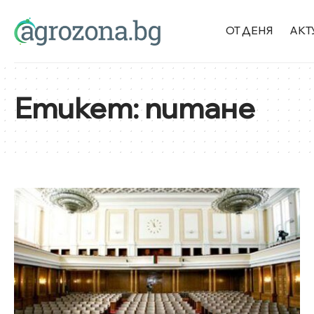
ОТ ДЕНЯ
АКТ
Етикет:
питане