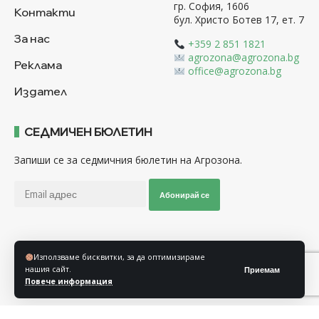
гр. София, 1606
Контакти
бул. Христо Ботев 17, ет. 7
За нас
+359 2 851 1821
agrozona@agrozona.bg
Реклама
office@agrozona.bg
Издател
СЕДМИЧЕН БЮЛЕТИН
Запиши се за седмичния бюлетин на Агрозона.
Абонирай се
Последвайте ни
Използваме бисквитки, за да оптимизираме
нашия сайт.
Приемам
Повече информация
Общи условия
Политика за използване на “Бисквитки”
Политика за защита на личните данни