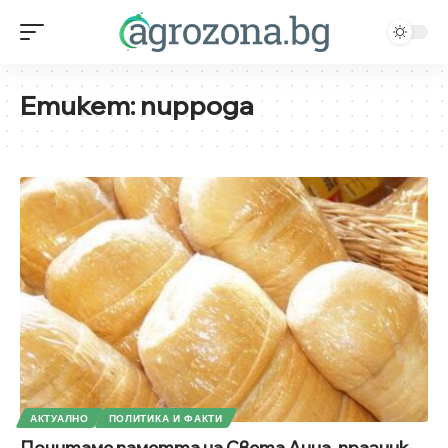
Етикет:
пиррода
АКТУАЛНО
ПОЛИТИКА И ФАКТИ
Почитаме паметта на Света Анна, празник