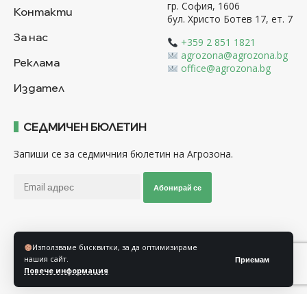
гр. София, 1606
Контакти
бул. Христо Ботев 17, ет. 7
За нас
+359 2 851 1821
agrozona@agrozona.bg
Реклама
office@agrozona.bg
Издател
СЕДМИЧЕН БЮЛЕТИН
Запиши се за седмичния бюлетин на Агрозона.
Абонирай се
Последвайте ни
Използваме бисквитки, за да оптимизираме
нашия сайт.
Приемам
Повече информация
Общи условия
Политика за използване на “Бисквитки”
Политика за защита на личните данни