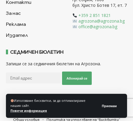
Контакти
бул. Христо Ботев 17, ет. 7
За нас
+359 2 851 1821
agrozona@agrozona.bg
Реклама
office@agrozona.bg
Издател
СЕДМИЧЕН БЮЛЕТИН
Запиши се за седмичния бюлетин на Агрозона.
Абонирай се
Използваме бисквитки, за да оптимизираме
Последвайте ни
нашия сайт.
Приемам
Повече информация
Общи условия
Политика за използване на “Бисквитки”
Политика за защита на личните данни