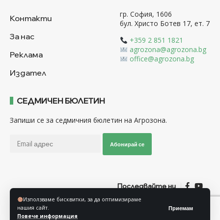
гр. София, 1606
Контакти
бул. Христо Ботев 17, ет. 7
За нас
+359 2 851 1821
agrozona@agrozona.bg
Реклама
office@agrozona.bg
Издател
СЕДМИЧЕН БЮЛЕТИН
Запиши се за седмичния бюлетин на Агрозона.
Абонирай се
Последвайте ни
Използваме бисквитки, за да оптимизираме
нашия сайт.
Приемам
Общи условия
Политика за използване на “Бисквитки”
Повече информация