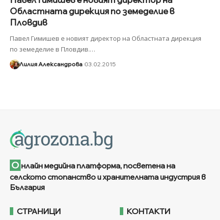
Областната дирекция по земеделие в
Пловдив
Павел Гимишев е новият директор на Областната дирекция
по земеделие в Пловдив.
…
Лилия Александрова
03.02.2015
О
нлайн медийна платформа, посветена на
селското стопанство и хранителната индустрия в
България
СТРАНИЦИ
КОНТАКТИ