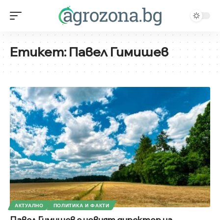
Етикет:
Павел Гимишев
АКТУАЛНО
ПОЛИТИКА И ФАКТИ
Павел Гимишев e новият директор на