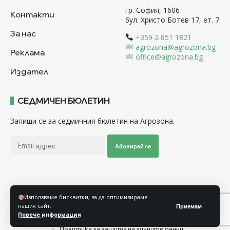
гр. София, 1606
Контакти
бул. Христо Ботев 17, ет. 7
За нас
+359 2 851 1821
agrozona@agrozona.bg
Реклама
office@agrozona.bg
Издател
СЕДМИЧЕН БЮЛЕТИН
Запиши се за седмичния бюлетин на Агрозона.
Абонирай се
Последвайте ни
Използваме бисквитки, за да оптимизираме
нашия сайт.
Приемам
Повече информация
Общи условия
Политика за използване на “Бисквитки”
Политика за защита на личните данни