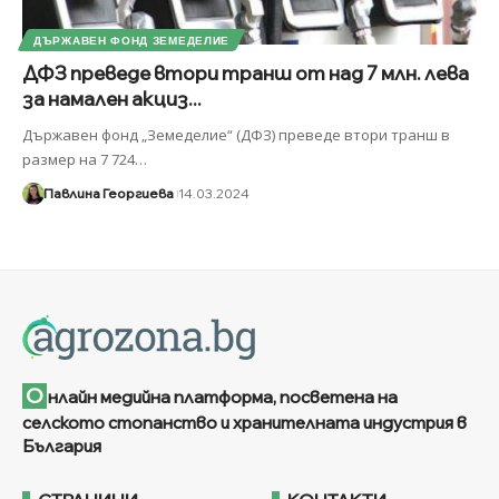
ДЪРЖАВЕН ФОНД ЗЕМЕДЕЛИЕ
ДФЗ преведе втори транш от над 7 млн. лева
за намален акциз...
Държавен фонд „Земеделие“ (ДФЗ) преведе втори транш в
размер на 7 724
…
Павлина Георгиева
14.03.2024
О
нлайн медийна платформа, посветена на
селското стопанство и хранителната индустрия в
България