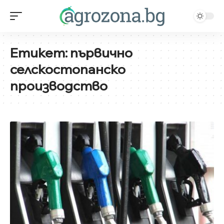
Етикет:
първично
селскостопанско
производство