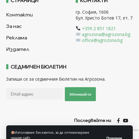
СТРАНИЦИ
КОНТАКТИ
гр. София, 1606
Контакти
бул. Христо Ботев 17, ет. 7
За нас
+359 2 851 1821
agrozona@agrozona.bg
Реклама
office@agrozona.bg
Издател
СЕДМИЧЕН БЮЛЕТИН
Запиши се за седмичния бюлетин на Агрозона.
Абонирай се
Последвайте ни
Използваме бисквитки, за да оптимизираме
Общи условия
Политика за използване на “Бисквитки”
нашия сайт.
Приемам