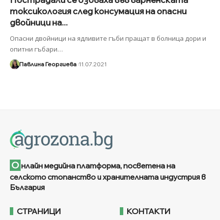
токсикология след консумация на опасни
двойници на...
Опасни двойници на ядливите гъби пращат в болница дори и
опитни гъбари
…
Павлина Георгиева
11.07.2021
О
нлайн медийна платформа, посветена на
селското стопанство и хранителната индустрия в
България
СТРАНИЦИ
КОНТАКТИ