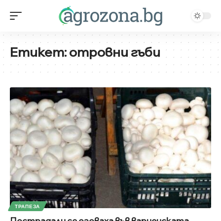
Етикет:
отровни гъби
ТРАПЕЗА
Пострадали се озоваха във варненската