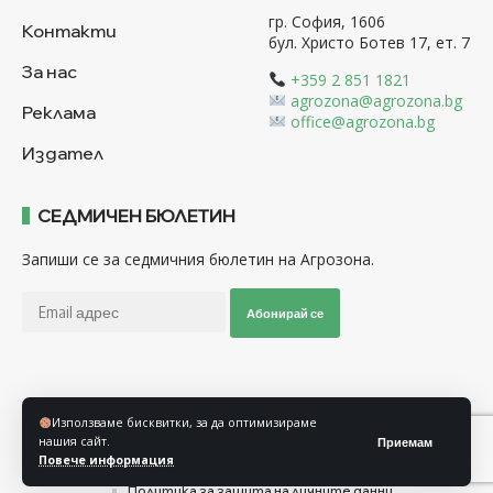
гр. София, 1606
Контакти
бул. Христо Ботев 17, ет. 7
За нас
+359 2 851 1821
agrozona@agrozona.bg
Реклама
office@agrozona.bg
Издател
СЕДМИЧЕН БЮЛЕТИН
Запиши се за седмичния бюлетин на Агрозона.
Абонирай се
Последвайте ни
Използваме бисквитки, за да оптимизираме
нашия сайт.
Приемам
Повече информация
Общи условия
Политика за използване на “Бисквитки”
Политика за защита на личните данни