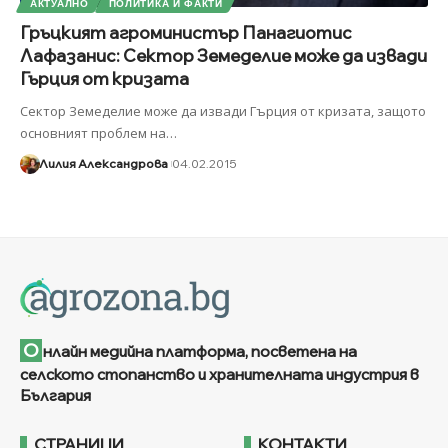
АКТУАЛНО
ПОЛИТИКА И ФАКТИ
Гръцкият агроминистър Панагиотис
Лафазанис: Сектор Земеделие може да извади
Гърция от кризата
Сектор Земеделие може да извади Гърция от кризата, защото
основният проблем на
…
Лилия Александрова
04.02.2015
О
нлайн медийна платформа, посветена на
селското стопанство и хранителната индустрия в
България
СТРАНИЦИ
КОНТАКТИ