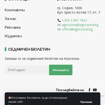
гр. София, 1606
Контакти
бул. Христо Ботев 17, ет. 7
За нас
+359 2 851 1821
agrozona@agrozona.bg
Реклама
office@agrozona.bg
Издател
СЕДМИЧЕН БЮЛЕТИН
Запиши се за седмичния бюлетин на Агрозона.
Абонирай се
Последвайте ни
Използваме бисквитки, за да оптимизираме
нашия сайт.
Приемам
Общи условия
Политика за използване на “Бисквитки”