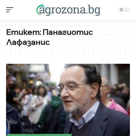
Етикет:
Панагиотис
Лафазанис