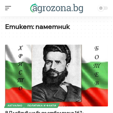
Етикет:
паметник
АКТУАЛНО
ПОЛИТИКА И ФАКТИ
В Пловдив ще бъде отбелязана 167-