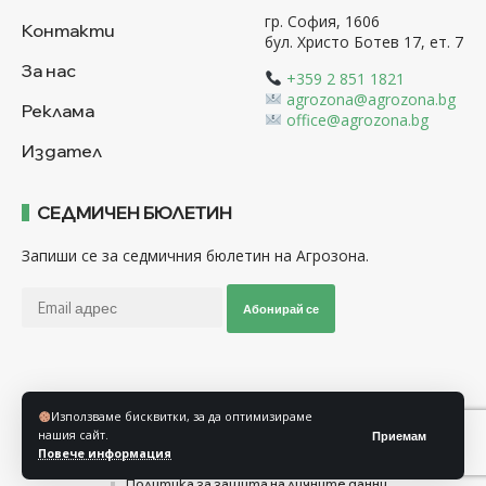
гр. София, 1606
Контакти
бул. Христо Ботев 17, ет. 7
За нас
+359 2 851 1821
agrozona@agrozona.bg
Реклама
office@agrozona.bg
Издател
СЕДМИЧЕН БЮЛЕТИН
Запиши се за седмичния бюлетин на Агрозона.
Абонирай се
Последвайте ни
Използваме бисквитки, за да оптимизираме
нашия сайт.
Приемам
Повече информация
Общи условия
Политика за използване на “Бисквитки”
Политика за защита на личните данни