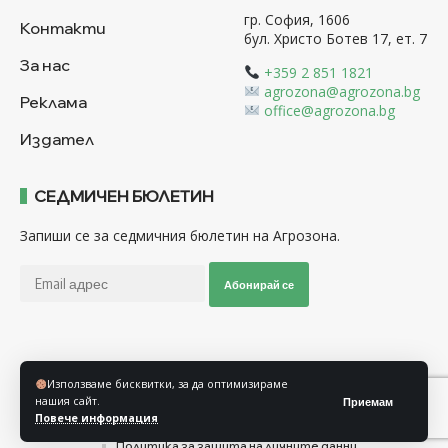
гр. София, 1606
Контакти
бул. Христо Ботев 17, ет. 7
За нас
+359 2 851 1821
agrozona@agrozona.bg
Реклама
office@agrozona.bg
Издател
СЕДМИЧЕН БЮЛЕТИН
Запиши се за седмичния бюлетин на Агрозона.
Абонирай се
Последвайте ни
Използваме бисквитки, за да оптимизираме
нашия сайт.
Приемам
Повече информация
Общи условия
Политика за използване на “Бисквитки”
Политика за защита на личните данни