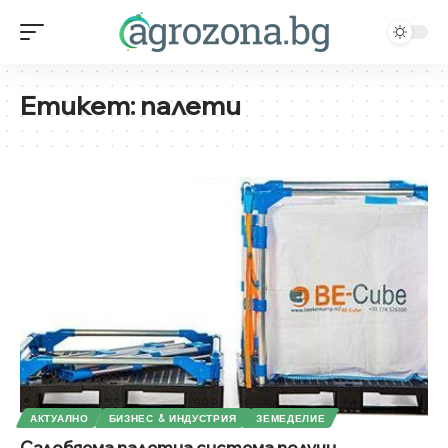
Етикет:
палети
АКТУАЛНО
БИЗНЕС & ИНДУСТРИЯ
ЗЕМЕДЕЛИЕ
Сглобяема палетна система получи