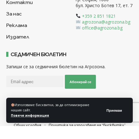
Контакти
бул. Христо Ботев 17, ет. 7
За нас
+359 2 851 1821
agrozona@agrozona.bg
Реклама
office@agrozona.bg
Издател
СЕДМИЧЕН БЮЛЕТИН
Запиши се за седмичния бюлетин на Агрозона.
Абонирай се
Използваме бисквитки, за да оптимизираме
Последвайте ни
нашия сайт.
Приемам
Повече информация
Общи условия
Политика за използване на “Бисквитки”
Политика за защита на личните данни