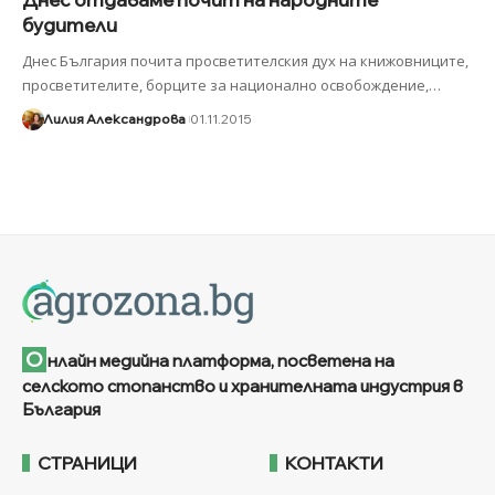
будители
Днес България почита просветителския дух на книжовниците,
просветителите, борците за национално освобождение,
…
Лилия Александрова
01.11.2015
О
нлайн медийна платформа, посветена на
селското стопанство и хранителната индустрия в
България
СТРАНИЦИ
КОНТАКТИ