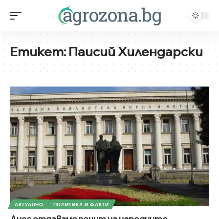
Етикет:
Паисий Хилендарски
АКТУАЛНО
ПОЛИТИКА И ФАКТИ
Днес отдаваме почит на народните