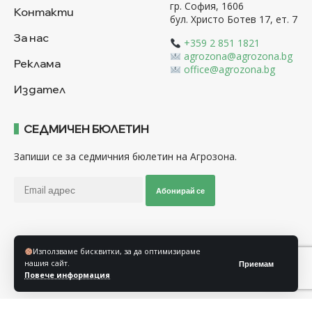
гр. София, 1606
Контакти
бул. Христо Ботев 17, ет. 7
За нас
+359 2 851 1821
agrozona@agrozona.bg
Реклама
office@agrozona.bg
Издател
СЕДМИЧЕН БЮЛЕТИН
Запиши се за седмичния бюлетин на Агрозона.
Абонирай се
Последвайте ни
Използваме бисквитки, за да оптимизираме
нашия сайт.
Приемам
Повече информация
Общи условия
Политика за използване на “Бисквитки”
Политика за защита на личните данни