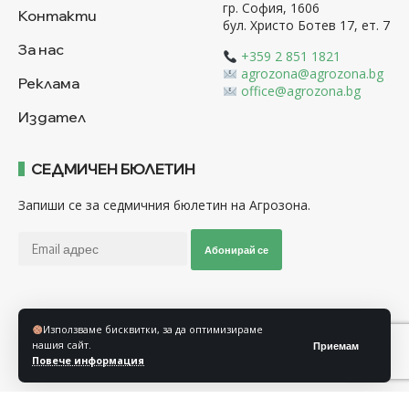
гр. София, 1606
Контакти
бул. Христо Ботев 17, ет. 7
За нас
+359 2 851 1821
agrozona@agrozona.bg
Реклама
office@agrozona.bg
Издател
СЕДМИЧЕН БЮЛЕТИН
Запиши се за седмичния бюлетин на Агрозона.
Абонирай се
Последвайте ни
Използваме бисквитки, за да оптимизираме
нашия сайт.
Приемам
Повече информация
Общи условия
Политика за използване на “Бисквитки”
Политика за защита на личните данни