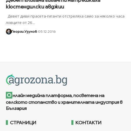
кюстендилски авджии
Девет диви прасета-гиганти отстреляха само за няколко часа
ловците от 26
…
Георги Узунов
05.12.2016
О
нлайн медийна платформа, посветена на
селското стопанство и хранителната индустрия в
България
СТРАНИЦИ
КОНТАКТИ