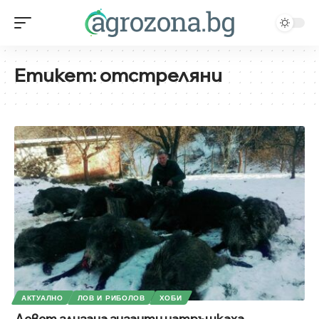
Етикет:
отстреляни
АКТУАЛНО
ЛОВ И РИБОЛОВ
ХОБИ
Девет глигана гиганти натръшкаха