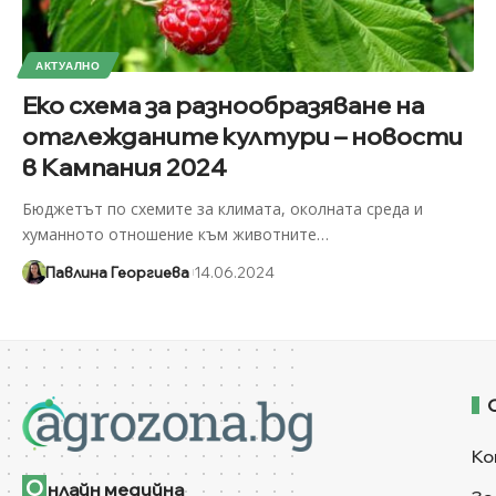
АКТУАЛНО
Еко схема за разнообразяване на
отглежданите култури – новости
в Кампания 2024
Бюджетът по схемите за климата, околната среда и
хуманното отношение към животните
…
Павлина Георгиева
14.06.2024
Ко
О
нлайн медийна