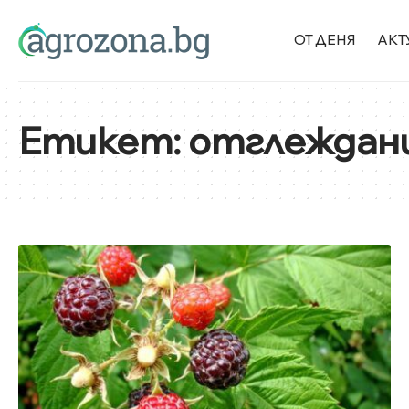
ОТ ДЕНЯ
АКТ
Етикет:
отглеждани