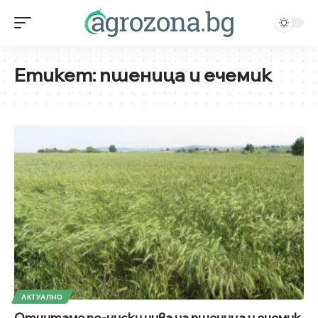
Етикет:
пшеница и ечемик
АКТУАЛНО
Отчитаме по-ниски нива на пшеница и ечемик,