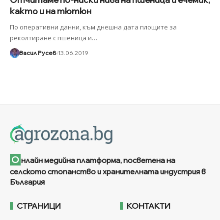
както и на тютюн
По оперативни данни, към днешна дата площите за
реколтиране с пшеница и
…
Васил Русев
13.06.2019
О
нлайн медийна платформа, посветена на
селското стопанство и хранителната индустрия в
България
СТРАНИЦИ
КОНТАКТИ