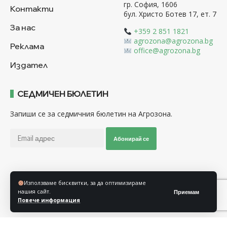
гр. София, 1606
Контакти
бул. Христо Ботев 17, ет. 7
За нас
+359 2 851 1821
agrozona@agrozona.bg
Реклама
office@agrozona.bg
Издател
СЕДМИЧЕН БЮЛЕТИН
Запиши се за седмичния бюлетин на Агрозона.
Абонирай се
Последвайте ни
Използваме бисквитки, за да оптимизираме
нашия сайт.
Приемам
Повече информация
Общи условия
Политика за използване на “Бисквитки”
Политика за защита на личните данни