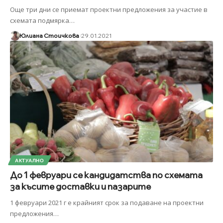
Още три дни се приемат проектни предложения за участие в
схемата подмярка
…
Юлиана Стоичкова
29.01.2021
АКТУАЛНО
До 1 февруари се кандидатства по схемата
за късите доставки и пазарите
1 февруари 2021 г е крайният срок за подаване на проектни
предложения
…