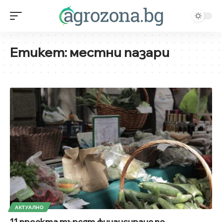
Етикет:
местни пазари
АКТУАЛНО
11 проекта търсят финансиране по