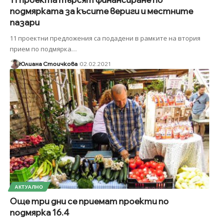
подмярката за късите вериги и местните
пазари
11 проектни предложения са подадени в рамките на втория
прием по подмярка
…
Юлиана Стоичкова
02.02.2021
АКТУАЛНО
Още три дни се приемат проекти по
подмярка 16.4