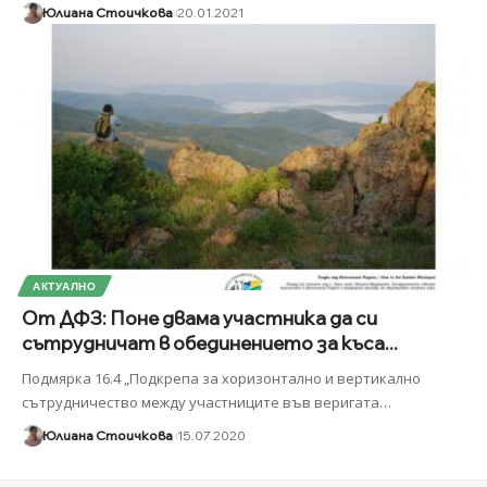
Юлиана Стоичкова
20.01.2021
АКТУАЛНО
От ДФЗ: Поне двама участника да си
сътрудничат в обединението за къса...
Подмярка 16.4 „Подкрепа за хоризонтално и вертикално
сътрудничество между участниците във веригата
…
Юлиана Стоичкова
15.07.2020