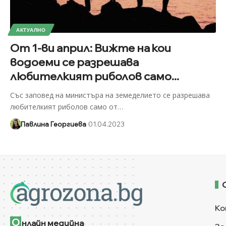
АКТУАЛНО
От 1-ви април: Вижте на кои
водоеми се разрешава
любителкият риболов само...
Със заповед на министъра на земеделието се разрешава
любителкият риболов само от
…
Павлина Георгиева
01.04.2023
Ко
О
нлайн медийна