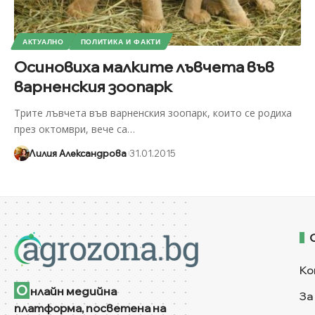
АКТУАЛНО
ПОЛИТИКА И ФАКТИ
Осиновиха малките лъвчета във
варненския зоопарк
Трите лъвчета във варненския зоопарк, които се родиха
през октомври, вече са
…
Лилия Александрова
31.01.2015
Ко
О
нлайн медийна
За
платформа, посветена на