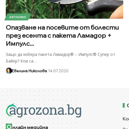
АКТУАЛНО
Опазване на посевите от болести
през есента с пакета Ламадор +
Импулс...
Защо да избера пакета Ламадор® – Импулс® Супер от
Байер? Кои са
…
Евелина Николова
14.07.2020
Ко
О
нлайн медийна