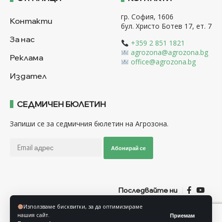
гр. София, 1606
Контакти
бул. Христо Ботев 17, ет. 7
За нас
+359 2 851 1821
agrozona@agrozona.bg
Реклама
office@agrozona.bg
Издател
СЕДМИЧЕН БЮЛЕТИН
Запиши се за седмичния бюлетин на Агрозона.
Абонирай се
Последвайте ни
Използваме бисквитки, за да оптимизираме
нашия сайт.
Приемам
Общи условия
Политика за използване на “Бисквитки”