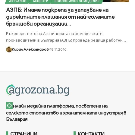
АКТУАЛНО
АКЦЕНТИ
ЕВРОПЕЙСКО ЗЕМЕДЕЛИЕ
АЗПБ: Имаме подкрепа за запазване на
директните плащания от най-големите
браншови организации...
Ръководството на Асоциацията на земеделските
производители в България (АЗПБ) проведе редица работни
…
Кирил Александров
18.11.2016
О
нлайн медийна платформа, посветена на
селското стопанство и хранителната индустрия в
България
СТРАНИЦИ
КОНТАКТИ