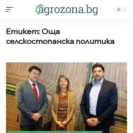
Етикет:
Оща
селскостопанска политика