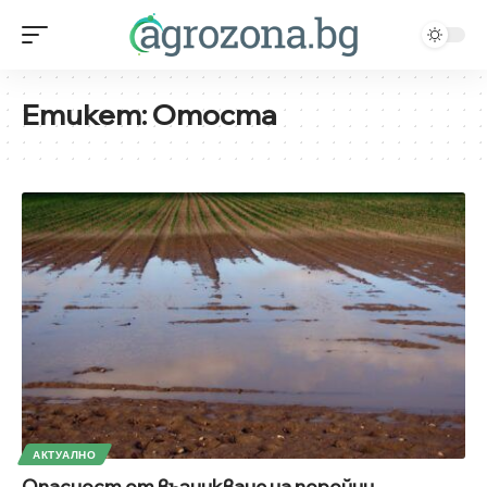
Етикет:
Отоста
АКТУАЛНО
Опасност от възникване на поройни