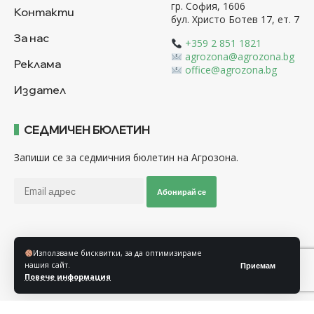
гр. София, 1606
Контакти
бул. Христо Ботев 17, ет. 7
За нас
+359 2 851 1821
agrozona@agrozona.bg
Реклама
office@agrozona.bg
Издател
СЕДМИЧЕН БЮЛЕТИН
Запиши се за седмичния бюлетин на Агрозона.
Абонирай се
Последвайте ни
Използваме бисквитки, за да оптимизираме
нашия сайт.
Приемам
Повече информация
Общи условия
Политика за използване на “Бисквитки”
Политика за защита на личните данни