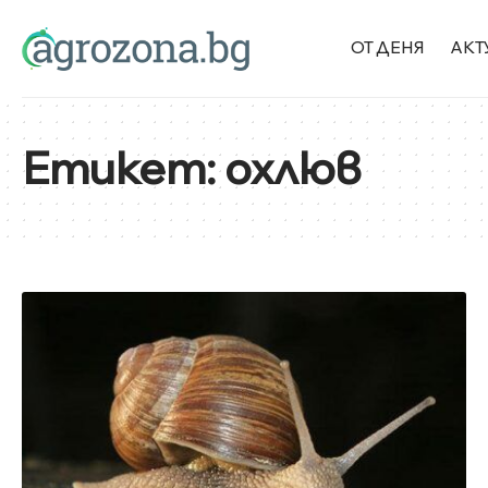
ОТ ДЕНЯ
АКТ
Етикет:
охлюв