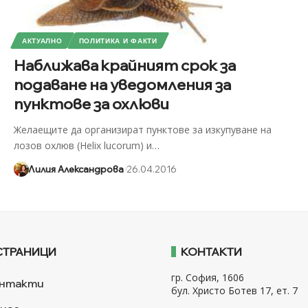
АКТУАЛНО
ПОЛИТИКА И ФАКТИ
Наближава крайният срок за
подаване на уведомления за
пунктове за охлюви
Желаещите да организират пунктове за изкупуване на
лозов охлюв (Helix lucorum) и
…
Лилия Александрова
26.04.2016
СТРАНИЦИ
КОНТАКТИ
гр. София, 1606
нтакти
бул. Христо Ботев 17, ет. 7