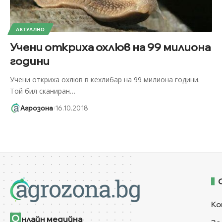
АКТУАЛНО
Учени откриха охлюв на 99 милиона
години
Учени откриха охлюв в кехлибар на 99 милиона години.
Той бил сканиран
…
Агрозона
16.10.2018
Ко
О
нлайн медийна