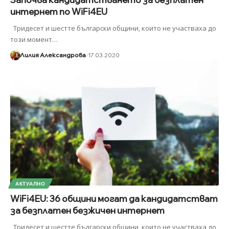
интернет по WiFi4EU
Тридесет и шестте български общини, които не участваха до
този момент
…
Лилия Александрова
17.03.2020
АКТУАЛНО
WiFi4EU: 36 общини могат да кандидатстват
за безплатен безжичен интернет
Тридесет и шестте български общини, които не участваха до