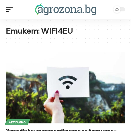
Етикет:
WIFI4EU
АКТУАЛНО
Започва кандидатстването за безплатен