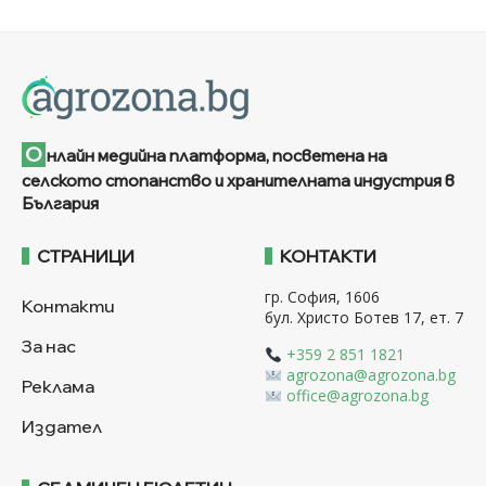
О
нлайн медийна платформа, посветена на
селското стопанство и хранителната индустрия в
България
СТРАНИЦИ
КОНТАКТИ
гр. София, 1606
Контакти
бул. Христо Ботев 17, ет. 7
За нас
+359 2 851 1821
agrozona@agrozona.bg
Реклама
office@agrozona.bg
Издател