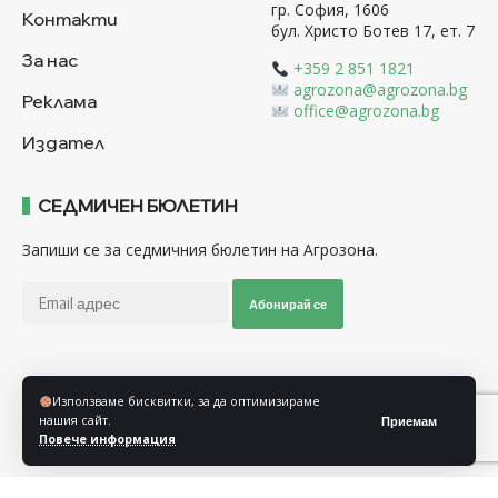
гр. София, 1606
Контакти
бул. Христо Ботев 17, ет. 7
За нас
+359 2 851 1821
agrozona@agrozona.bg
Реклама
office@agrozona.bg
Издател
СЕДМИЧЕН БЮЛЕТИН
Запиши се за седмичния бюлетин на Агрозона.
Абонирай се
Последвайте ни
Използваме бисквитки, за да оптимизираме
нашия сайт.
Приемам
Повече информация
Общи условия
Политика за използване на “Бисквитки”
Политика за защита на личните данни