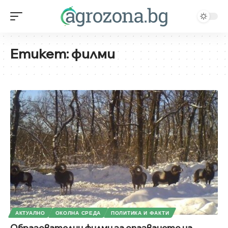
Етикет:
филми
АКТУАЛНО
ОКОЛНА СРЕДА
ПОЛИТИКА И ФАКТИ
Образователни филми за опазването на