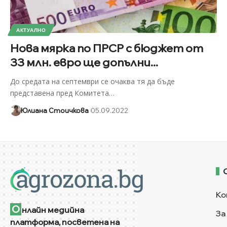
АКТУАЛНО
Нова мярка по ПРСР с бюджет от
33 млн. евро ще допълни...
До средата на септември се очаква тя да бъде
представена пред Комитета
…
Юлиана Стоичкова
05.09.2022
Ко
О
нлайн медийна
За
платформа, посветена на