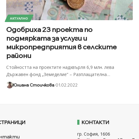
АКТУАЛНО
Одобриха 23 проекта по
подмярката за услуги и
микропредприятия в селските
райони
Стойността на проектите надхвърля 6,9 млн. лева
Държавен фонд „Земеделие“ – Разплащателна
…
Юлиана Стоичкова
01.02.2022
СТРАНИЦИ
КОНТАКТИ
гр. София, 1606
нтакти