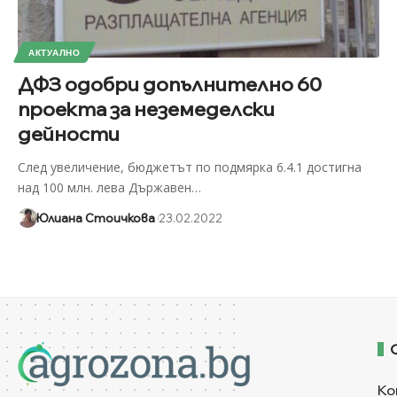
АКТУАЛНО
ДФЗ одобри допълнително 60
проекта за неземеделски
дейности
След увеличение, бюджетът по подмярка 6.4.1 достигна
над 100 млн. лева Държавен
…
Юлиана Стоичкова
23.02.2022
Ко