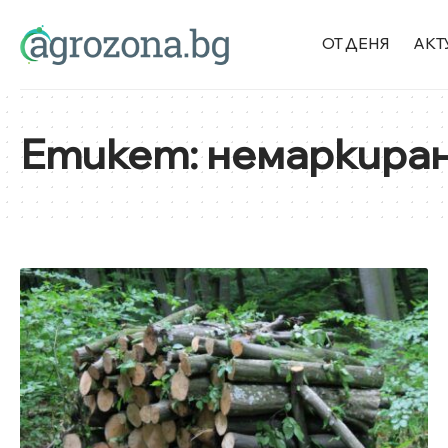
ОТ ДЕНЯ
АКТ
Етикет:
немаркира