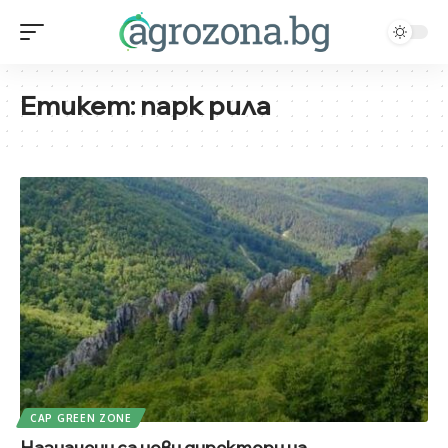
Етикет:
парк рила
CAP GREEN ZONE
Назначени са нови директори на