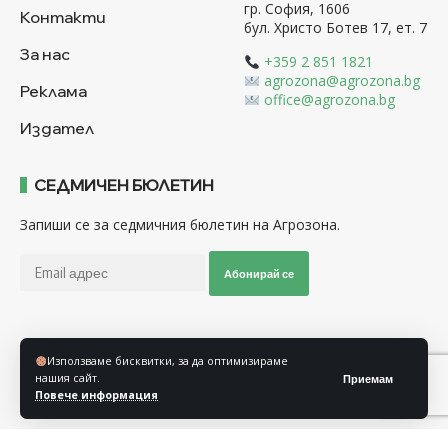
гр. София, 1606
Контакти
бул. Христо Ботев 17, ет. 7
За нас
+359 2 851 1821
agrozona@agrozona.bg
Реклама
office@agrozona.bg
Издател
СЕДМИЧЕН БЮЛЕТИН
Запиши се за седмичния бюлетин на Агрозона.
Абонирай се
Последвайте ни
Използваме бисквитки, за да оптимизираме
нашия сайт.
Приемам
Повече информация
Общи условия
Политика за използване на “Бисквитки”
Политика за защита на личните данни