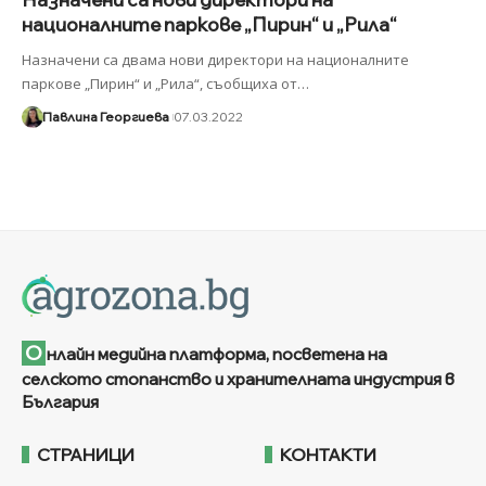
националните паркове „Пирин“ и „Рила“
Назначени са двама нови директори на националните
паркове „Пирин“ и „Рила“, съобщиха от
…
Павлина Георгиева
07.03.2022
О
нлайн медийна платформа, посветена на
селското стопанство и хранителната индустрия в
България
СТРАНИЦИ
КОНТАКТИ