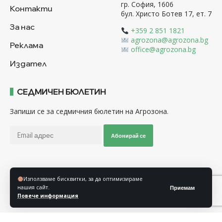
гр. София, 1606
Контакти
бул. Христо Ботев 17, ет. 7
За нас
+359 2 851 1821
agrozona@agrozona.bg
Реклама
office@agrozona.bg
Издател
СЕДМИЧЕН БЮЛЕТИН
Запиши се за седмичния бюлетин на Агрозона.
Абонирай се
Последвайте ни
Използваме бисквитки, за да оптимизираме
нашия сайт.
Приемам
Повече информация
Общи условия
Политика за използване на “Бисквитки”
Политика за защита на личните данни