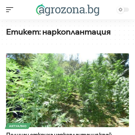
Етикет:
наркоплантация
АКТУАЛНО
Полицаи откриха наркоплантация край