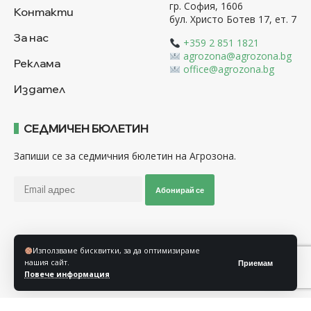
гр. София, 1606
Контакти
бул. Христо Ботев 17, ет. 7
За нас
+359 2 851 1821
agrozona@agrozona.bg
Реклама
office@agrozona.bg
Издател
СЕДМИЧЕН БЮЛЕТИН
Запиши се за седмичния бюлетин на Агрозона.
Абонирай се
Последвайте ни
Използваме бисквитки, за да оптимизираме
нашия сайт.
Приемам
Повече информация
Общи условия
Политика за използване на “Бисквитки”
Политика за защита на личните данни