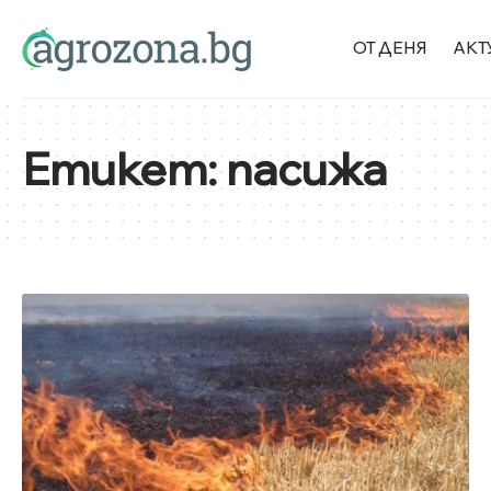
ОТ ДЕНЯ
АКТ
Етикет:
пасижа