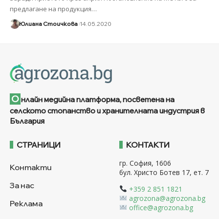
предлагане на продукция
…
Юлиана Стоичкова
14.05.2020
О
нлайн медийна платформа, посветена на
селското стопанство и хранителната индустрия в
България
СТРАНИЦИ
КОНТАКТИ
гр. София, 1606
Контакти
бул. Христо Ботев 17, ет. 7
За нас
+359 2 851 1821
agrozona@agrozona.bg
Реклама
office@agrozona.bg