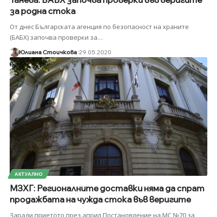
за родна стока
От днес Българската агенция по безопасност на храните
(БАБХ) започва проверки за
…
Юлиана Стоичкова
29.05.2020
АКТУАЛНО
МЗХГ: Регионалните доставки няма да спрат
продажбата на чужда стока във веригите
Заради приетото през април Постановление на МС №70 за