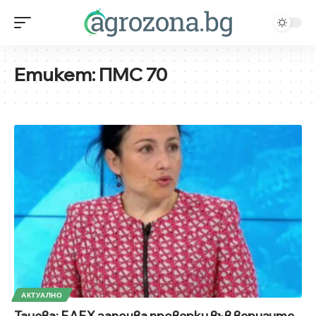
Етикет:
ПМС 70
АКТУАЛНО
Танева: БАБХ започва проверки във веригите