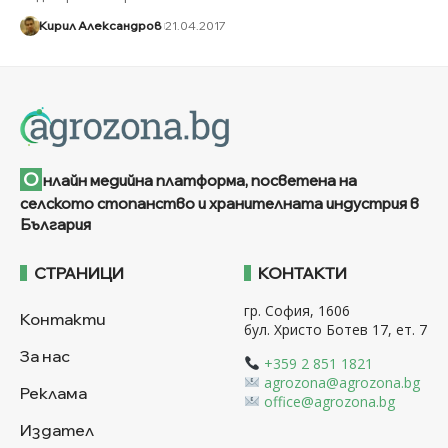
Кирил Александров
21.04.2017
О
нлайн медийна платформа, посветена на
селското стопанство и хранителната индустрия в
България
СТРАНИЦИ
КОНТАКТИ
гр. София, 1606
Контакти
бул. Христо Ботев 17, ет. 7
За нас
+359 2 851 1821
agrozona@agrozona.bg
Реклама
office@agrozona.bg
Издател