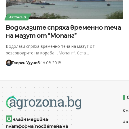
АКТУАЛНО
Водолазите спряха временно теча
на мазут от “Мопанг”
Водолази спряха временно теча на мазут от
резервоарите на кораба „Мопанг“. Сега
…
Георги Узунов
16.08.2018
Ко
О
нлайн медийна
За
платформа, посветена на