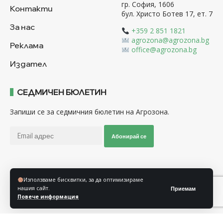
гр. София, 1606
Контакти
бул. Христо Ботев 17, ет. 7
За нас
+359 2 851 1821
agrozona@agrozona.bg
Реклама
office@agrozona.bg
Издател
СЕДМИЧЕН БЮЛЕТИН
Запиши се за седмичния бюлетин на Агрозона.
Абонирай се
Последвайте ни
Използваме бисквитки, за да оптимизираме
нашия сайт.
Приемам
Повече информация
Общи условия
Политика за използване на “Бисквитки”
Политика за защита на личните данни