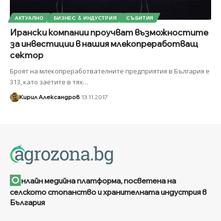
АКТУАЛНО
БИЗНЕС & ИНДУСТРИЯ
СЪБИТИЯ
Ирански компании проучват възможностите
за инвестиции в нашия млекопреработващ
сектор
Броят на млекопреработвателните предприятия в България е
313, като заетите в тях
…
Кирил Александров
13.11.2017
О
нлайн медийна платформа, посветена на
селското стопанство и хранителната индустрия в
България