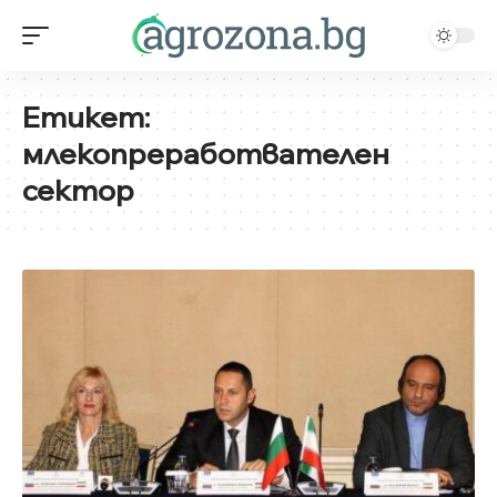
Етикет:
млекопреработвателен
сектор