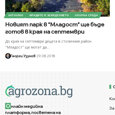
АКТУАЛНО
МЛАДИТЕ В ЗЕМЕДЕЛИЕТО
ОКОЛНА СРЕДА
Новият парк в “Младост” ще бъде
готов в края на септември
До края на септември децата в столичния район
"Младост" ще могат да
…
Георги Узунов
29.08.2018
Ко
О
нлайн медийна
За
платформа, посветена на