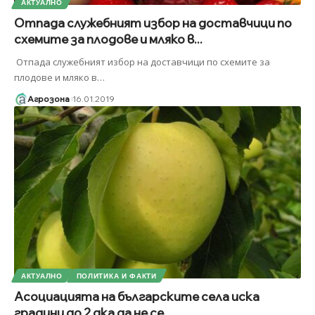
АКТУАЛНО
Отпада служебният избор на доставчици по
схемите за плодове и мляко в...
Отпада служебният избор на доставчици по схемите за
плодове и мляко в
…
Агрозона
16.01.2019
АКТУАЛНО
ПОЛИТИКА И ФАКТИ
Асоциацията на българските села иска
градини до 2 дка да не се...